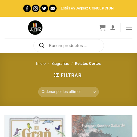
Saltar
Estás en Jerplaz
CONCEPCIÓN
al
contenido
Búsqueda
de
productos
Inicio
/
Biografías
/
Relatos Cortos
FILTRAR