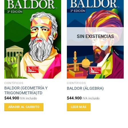
SIN EXISTENCIAS
CIENTÍFICOS
CIENTÍFICOS
BALDOR (GEOMETRÍA Y
BALDOR (ÁLGEBRA)
TRIGONOMETRÍA)TD
$
44.900
$
44.900
IVA incluido
IVA incluido
AÑADIR AL CARRITO
LEER MÁS