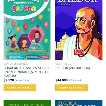
TEXTOS ESCOLARES
CIENTÍFICOS
CUADERNO DE MATEMATICAS
BALDOR (ARITMÉTICA)
ENTRETENIDAS 1(A PARTIR DE
6 AÑOS)
$
9.520
$
44.900
IVA incluido
IVA incluido
AÑADIR AL CARRITO
AÑADIR AL CARRITO