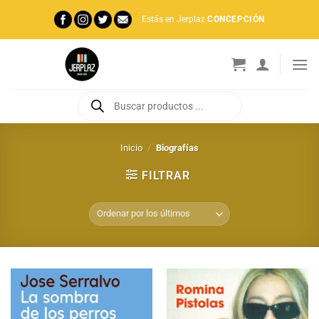
Saltar
Estás en Jerplaz
CONCEPCIÓN
al
contenido
Búsqueda
de
productos
Inicio
/
Biografías
FILTRAR