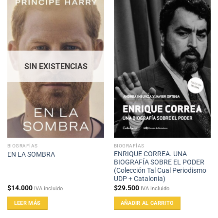
SIN EXISTENCIAS
BIOGRAFÍAS
BIOGRAFÍAS
ENRIQUE CORREA. UNA
EN LA SOMBRA
BIOGRAFÍA SOBRE EL PODER
(Colección Tal Cual Periodismo
UDP + Catalonia)
$
14.000
$
29.500
IVA incluido
IVA incluido
LEER MÁS
AÑADIR AL CARRITO