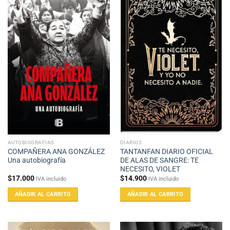
AUTOBIOGRAFIAS
DIARIOS
COMPAÑERA ANA GONZÁLEZ
TANTANFAN DIARIO OFICIAL
Una autobiografía
DE ALAS DE SANGRE: TE
NECESITO, VIOLET
$
17.000
$
14.900
IVA incluido
IVA incluido
AÑADIR AL CARRITO
AÑADIR AL CARRITO