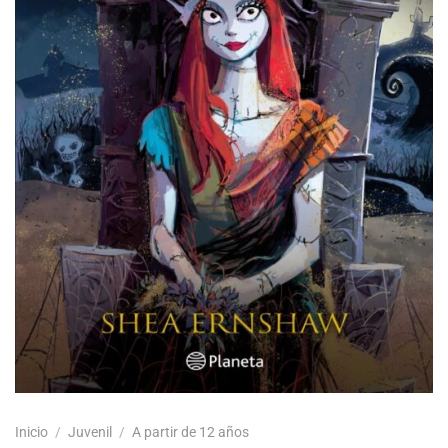
Inicio
/
Juvenil
/
A partir de 12 años