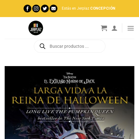
Saltar
Estás en Jerplaz
CONCEPCIÓN
al
contenido
Búsqueda
de
productos