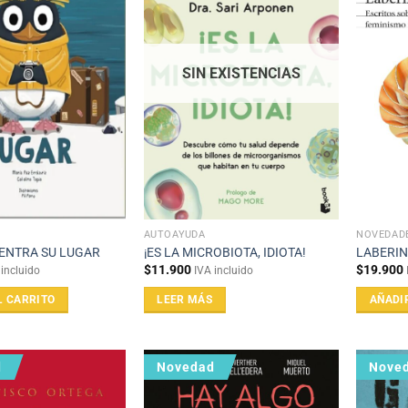
SIN EXISTENCIAS
AUTOAYUDA
NOVEDAD
ENTRA SU LUGAR
¡ES LA MICROBIOTA, IDIOTA!
LABERI
$
11.900
$
19.900
 incluido
IVA incluido
L CARRITO
LEER MÁS
AÑADI
d
Novedad
Nove