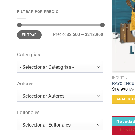
FILTRAR POR PRECIO
Precio
Precio
Precio:
$2.500
—
$218.960
FILTRAR
mínimo
máximo
Cateogrías
INFANTIL
Autores
RAYO ENCU
$
16.990
IVA
AÑADIR A
Editoriales
Noveda