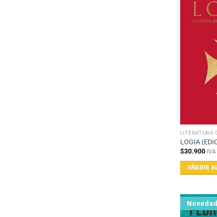
LITERATURA
LOGIA (EDI
$
30.900
IVA
AÑADIR A
Noveda