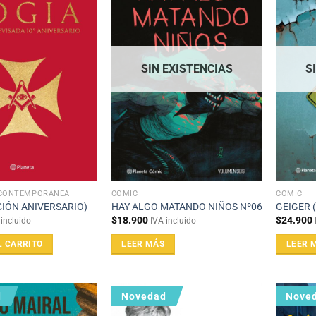
SIN EXISTENCIAS
S
 CONTEMPORÁNEA
CÓMIC
CÓMIC
CIÓN ANIVERSARIO)
HAY ALGO MATANDO NIÑOS Nº06
GEIGER 
$
18.900
$
24.900
 incluido
IVA incluido
L CARRITO
LEER MÁS
LEER 
d
Novedad
Nove