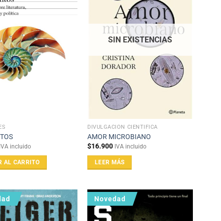
SIN EXISTENCIAS
ES
DIVULGACIÓN CIENTÍFICA
NTOS
AMOR MICROBIANO
$
16.900
IVA incluido
IVA incluido
R AL CARRITO
LEER MÁS
dad
Novedad