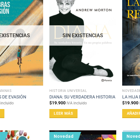
 EXISTENCIAS
SIN EXISTENCIAS
UMANAS
HISTORIA UNIVERSAL
NOVEDAD
 DE EVASIÓN
DIANA: SU VERDADERA HISTORIA
LA HIJA
$
19.900
$
19.900
 incluido
IVA incluido
LEER MÁS
AÑADI
d
Novedad
Nove