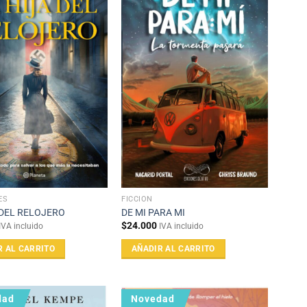
ES
FICCIÓN
 DEL RELOJERO
DE MI PARA MI
$
24.000
IVA incluido
IVA incluido
R AL CARRITO
AÑADIR AL CARRITO
dad
Novedad