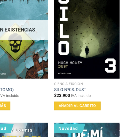
IN EXISTENCIAS
CIENCIA FICCIÓN
(TOMO)
SILO Nº03: DUST
$
23.900
IVA incluido
IVA incluido
MÁS
AÑADIR AL CARRITO
dad
Novedad