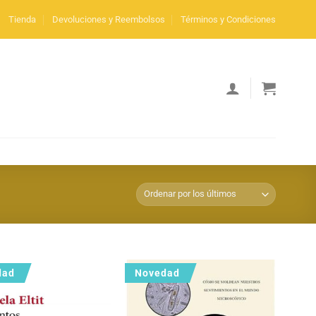
Tienda
Devoluciones y Reembolsos
Términos y Condiciones
dad
Novedad