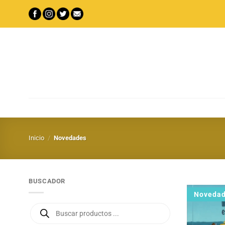
Saltar
al
contenido
Inicio
/
Novedades
BUSCADOR
Noveda
Búsqueda
de
productos