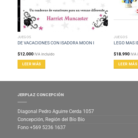
JUEGOS
JUEGOS
DE VACACIONES CON ISADORA MOON I
LEGO MAS I
$
12.000
$
18.990
IVA incluido
IVA 
LEER MÁS
LEER MÁS
JERPLAZ CONCEPCIÓN
Diagonal Pedro Aguirre Cerda 1057
Concepción, Región del Bío Bío
Fono +569 5236 1637