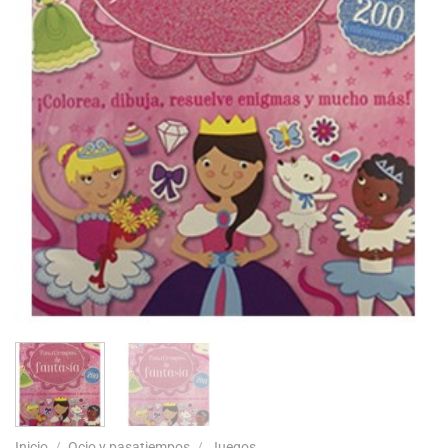
Inicio
/
Ocio y pasatiempos
/
Juegos