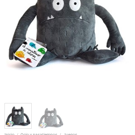
Inicio
/
Ocio y pasatiempos
/
Juegos