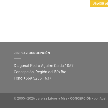
AÑADIR A
JERPLAZ CONCEPCIÓN
Diagonal Pedro Aguirre Cerda 1057
Concepción, Región del Bío Bío
Fono +569 5236 1637
© 2005 - 2026
Jerplaz Libros y Más - CONCEPCIÓN
- por
Austr