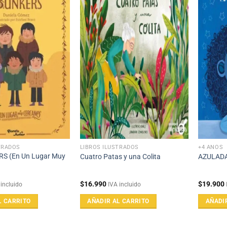
TRADOS
LIBROS ILUSTRADOS
+4 AÑOS
S (En Un Lugar Muy
Cuatro Patas y una Colita
AZULAD
$
16.990
$
19.900
 incluido
IVA incluido
L CARRITO
AÑADIR AL CARRITO
AÑADI