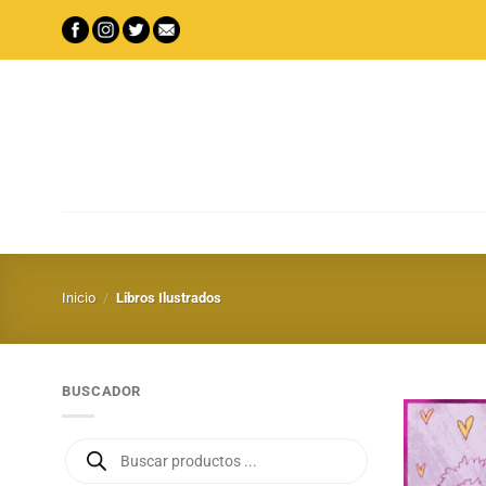
Saltar
al
contenido
Inicio
/
Libros Ilustrados
BUSCADOR
Búsqueda
de
productos