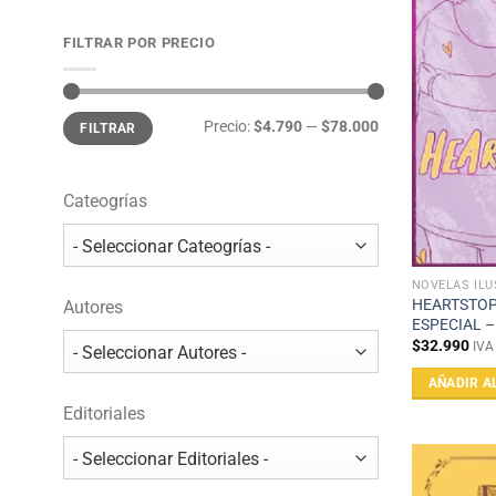
FILTRAR POR PRECIO
Precio
Precio
Precio:
$4.790
—
$78.000
FILTRAR
mínimo
máximo
Cateogrías
NOVELAS IL
HEARTSTOP
Autores
ESPECIAL –
$
32.990
IVA
AÑADIR A
Editoriales