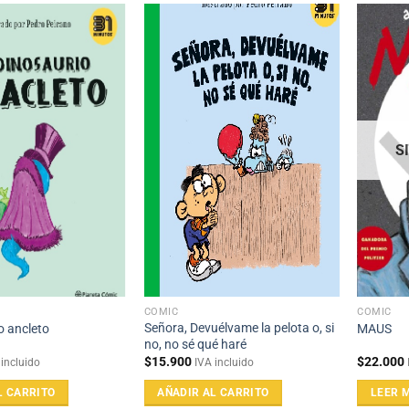
S
CÓMIC
CÓMIC
Señora, Devuélvame la pelota o, si
o ancleto
MAUS
no, no sé qué haré
$
15.900
$
22.000
 incluido
IVA incluido
L CARRITO
AÑADIR AL CARRITO
LEER 