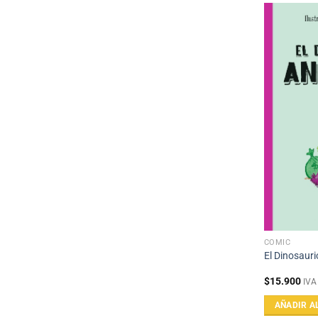
CÓMIC
El Dinosauri
$
15.900
IVA
AÑADIR A