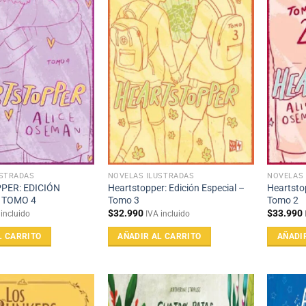
USTRADAS
NOVELAS ILUSTRADAS
NOVELAS 
PER: EDICIÓN
Heartstopper: Edición Especial –
Heartstop
 TOMO 4
Tomo 3
Tomo 2
$
32.990
$
33.990
 incluido
IVA incluido
L CARRITO
AÑADIR AL CARRITO
AÑADI