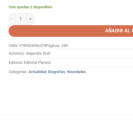
Solo quedan 2 disponibles
REVOLUCIÓN SCALONI (INCLUYE PÓSTER) cantidad
AÑADIR AL
ISBN: 9789504986478
Páginas: 288
Autor(es): Alejandro Wall
Editorial: Editorial Planeta
Categorías:
Actualidad
,
Biografías
,
Novedades