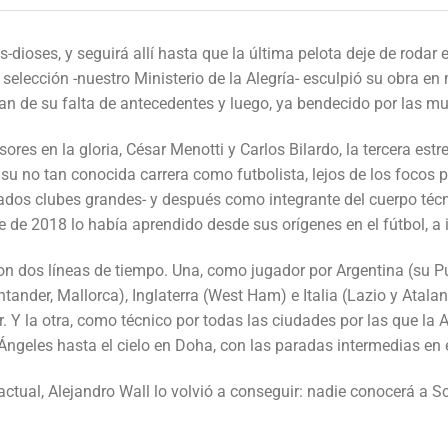
s-dioses, y seguirá allí hasta que la última pelota deje de roda
 selección -nuestro Ministerio de la Alegría- esculpió su obra e
an de su falta de antecedentes y luego, ya bendecido por las mu
ores en la gloria, César Menotti y Carlos Bilardo, la tercera estr
 su no tan conocida carrera como futbolista, lejos de los focos 
ados clubes grandes- y después como integrante del cuerpo técn
de 2018 lo había aprendido desde sus orígenes en el fútbol, a i
 dos líneas de tiempo. Una, como jugador por Argentina (su Puj
ander, Mallorca), Inglaterra (West Ham) e Italia (Lazio y Atalan
. Y la otra, como técnico por todas las ciudades por las que la A
Ángeles hasta el cielo en Doha, con las paradas intermedias en e
actual, Alejandro Wall lo volvió a conseguir: nadie conocerá a Sc