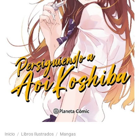
Inicio
/
Libros Ilustrados
/
Mangas