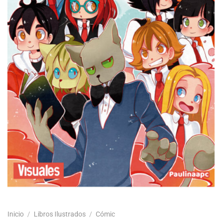
Inicio
/
Libros Ilustrados
/
Cómic