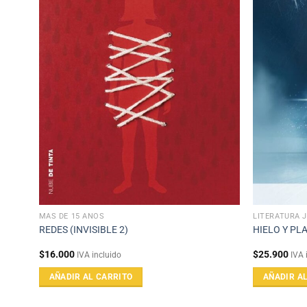
MAS DE 15 AÑOS
LITERATURA 
REDES (INVISIBLE 2)
HIELO Y PL
$
16.000
$
25.900
IVA incluido
IVA 
AÑADIR AL CARRITO
AÑADIR A