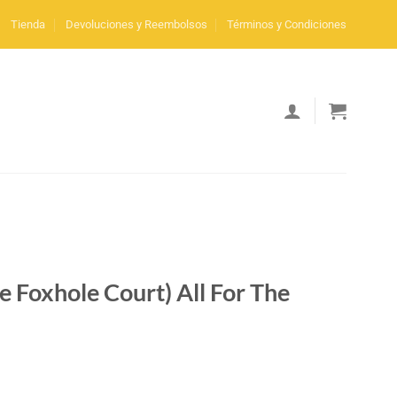
Tienda
Devoluciones y Reembolsos
Términos y Condiciones
oxhole Court) All For The