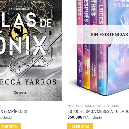
SIN EXISTENCIAS
ÑOS
LIBROS ROMÁNTICOS Y DE AMOR
IX (EMPÍREO 3)
ESTUCHE SAGA MESES A TU LAD
$
59.000
incluido
IVA incluido
L CARRITO
LEER MÁS