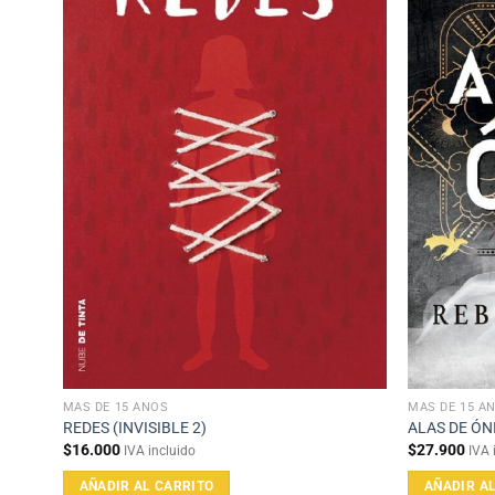
MAS DE 15 AÑOS
MAS DE 15 A
REDES (INVISIBLE 2)
ALAS DE ÓN
$
16.000
$
27.900
IVA incluido
IVA 
AÑADIR AL CARRITO
AÑADIR A