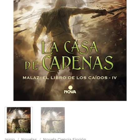
Inicio
/
Novelas
/
Novela Ciencia Ficción