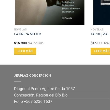
NOVELAS
NOVELAS
LA ÚNICA MUJER
TARDE, MAL
$
15.900
$
16.000
IVA incluido
IVA 
LEER MÁS
LEER MÁS
JERPLAZ CONCEPCIÓN
Diagonal Pedro Aguirre Cerda 1057
Concepción, Región del Bío Bío
Fono +569 5236 1637