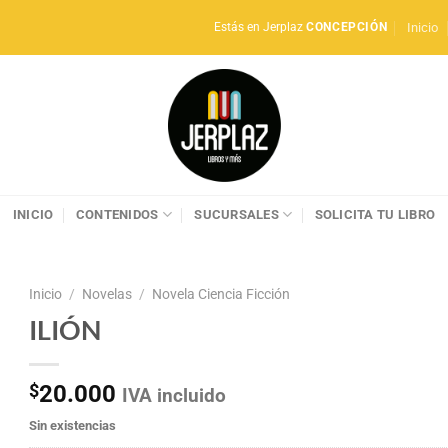
Inicio
Estás en Jerplaz
CONCEPCIÓN
INICIO
CONTENIDOS
SUCURSALES
SOLICITA TU LIBRO
Inicio
/
Novelas
/
Novela Ciencia Ficción
ILIÓN
$
20.000
IVA incluido
Sin existencias