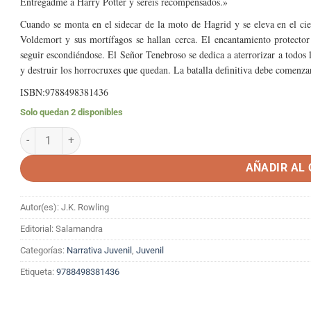
Entregadme a Harry Potter y seréis recompensados.»
Cuando se monta en el sidecar de la moto de Hagrid y se eleva en el cie
Voldemort y sus mortífagos se hallan cerca. El encantamiento protecto
seguir escondiéndose. El Señor Tenebroso se dedica a aterrorizar a todos l
y destruir los horrocruxes que quedan. La batalla definitiva debe comenz
ISBN:9788498381436
Solo quedan 2 disponibles
HARRY POTTER Y LAS RELIQUIAS DE LA MUERTE (TAPA DURA) ca
AÑADIR AL
Autor(es): J.K. Rowling
Editorial: Salamandra
Categorías:
Narrativa Juvenil
,
Juvenil
Etiqueta:
9788498381436