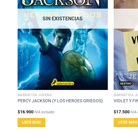
SIN EXISTENCIAS
NARRATIVA JUVENIL
NARRATIVA J
PERCY JACKSON (Y LOS HEROES GRIEGOS)
VIOLET Y F
$
16.900
$
17.500
IVA incluido
IVA 
LEER MÁS
LEER MÁS