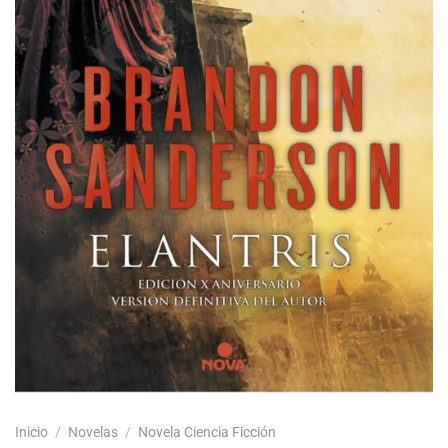
Inicio
/
Novelas
/
Novela Ciencia Ficción