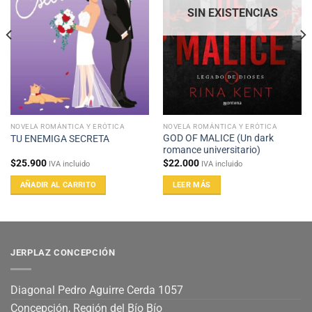
SIN EXISTENCIAS
NOVELA ROMÁNTICA Y ERÓTICA
NOVELA ROMÁNTICA Y ERÓTICA
GOD OF MALICE (Un dark
TU ENEMIGA SECRETA
romance universitario)
$
25.900
$
22.000
IVA incluido
IVA incluido
AÑADIR AL CARRITO
LEER MÁS
JERPLAZ CONCEPCIÓN
Diagonal Pedro Aguirre Cerda 1057
Concepción, Región del Bío Bío