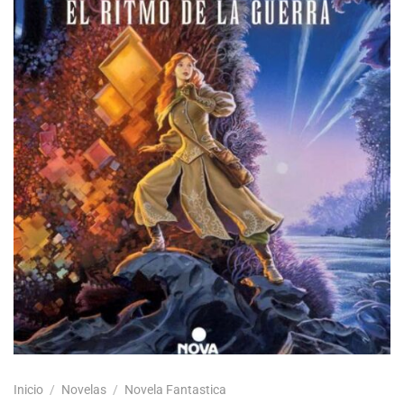
Inicio
/
Novelas
/
Novela Fantastica