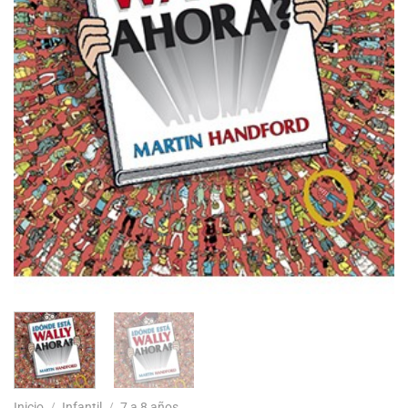
Inicio
/
Infantil
/
7 a 8 años