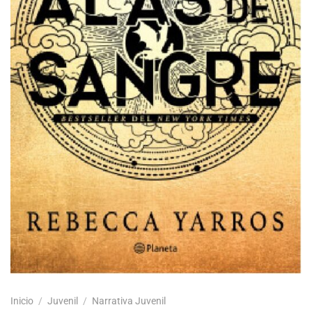
Inicio
/
Juvenil
/
Narrativa Juvenil