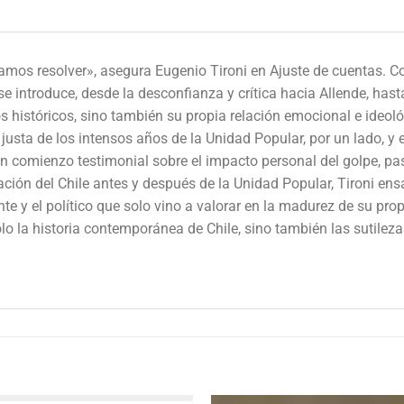
mos resolver», asegura Eugenio Tironi en Ajuste de cuentas. Con 
se introduce, desde la desconfianza y crítica hacia Allende, h
os históricos, sino también su propia relación emocional e ideoló
sta de los intensos años de la Unidad Popular, por un lado, y 
e un comienzo testimonial sobre el impacto personal del golpe, pa
ación del Chile antes y después de la Unidad Popular, Tironi ensa
 y el político que solo vino a valorar en la madurez de su propi
o la historia contemporánea de Chile, sino también las sutilez