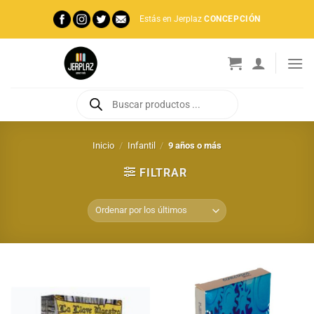
Saltar
Estás en Jerplaz
CONCEPCIÓN
al
contenido
Búsqueda
de
productos
Inicio
/
Infantil
/
9 años o más
FILTRAR