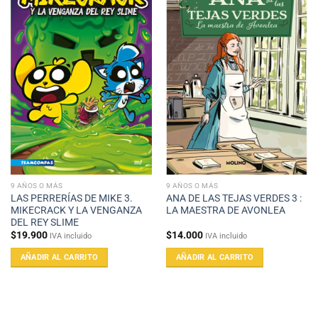
9 AÑOS O MÁS
9 AÑOS O MÁS
LAS PERRERÍAS DE MIKE 3.
ANA DE LAS TEJAS VERDES 3 :
MIKECRACK Y LA VENGANZA
LA MAESTRA DE AVONLEA
DEL REY SLIME
$
19.900
$
14.000
IVA incluido
IVA incluido
AÑADIR AL CARRITO
AÑADIR AL CARRITO