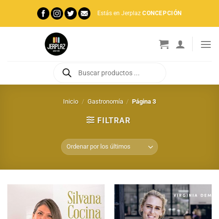
Saltar
Estás en Jerplaz
CONCEPCIÓN
al
contenido
Búsqueda
de
productos
Inicio
/
Gastronomía
/
Página 3
FILTRAR