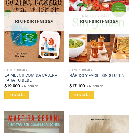
SIN EXISTENCIAS
SIN EXISTENCIAS
GASTRONOMÍA
GASTRONOMÍA
LA MEJOR COMIDA CASERA
RÁPIDO Y FÁCIL: SIN GLUTEN
PARA TU BEBÉ
$
19.000
$
17.100
IVA incluido
IVA incluido
LEER MÁS
LEER MÁS