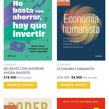
Oferta!
FINANZAS
ECONOMÍA
NO BASTA CON AHORRAR,
ECONOMÍA HUMANISTA
AHORA INVIERTE
El
El
$
18.900
$
20.900
$
4.900
IVA incluido
IVA incluido
precio
precio
original
actual
AÑADIR AL CARRITO
AÑADIR AL CARRITO
era:
es:
$20.900.
$4.900.