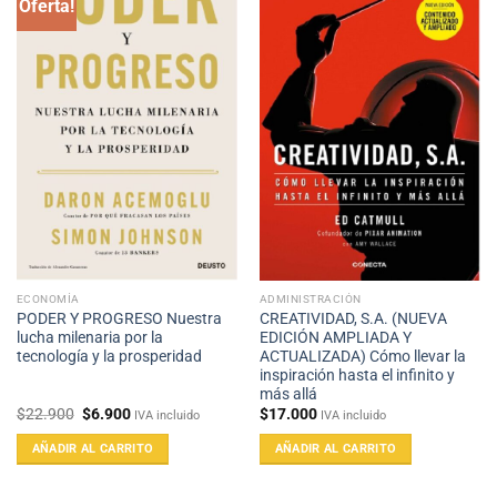
Oferta!
ECONOMÍA
ADMINISTRACIÓN
PODER Y PROGRESO Nuestra
CREATIVIDAD, S.A. (NUEVA
lucha milenaria por la
EDICIÓN AMPLIADA Y
tecnología y la prosperidad
ACTUALIZADA) Cómo llevar la
inspiración hasta el infinito y
más allá
El
El
$
22.900
$
6.900
$
17.000
IVA incluido
IVA incluido
precio
precio
original
actual
AÑADIR AL CARRITO
AÑADIR AL CARRITO
era:
es:
$22.900.
$6.900.