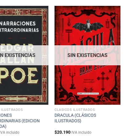
IN EXISTENCIAS
SIN EXISTENCIAS
 ILUSTRADOS
CLÁSICOS ILUSTRADOS
IONES
DRACULA (CLÁSICOS
DINARIAS (EDICION
ILUSTRADOS)
DA)
$
20.190
IVA incluido
IVA incluido