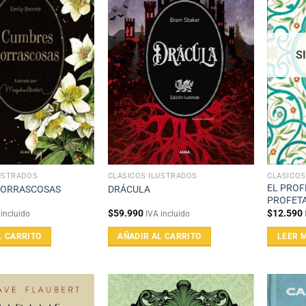
S
USTRADOS
CLÁSICOS ILUSTRADOS
CLÁSICOS
EL PROF
BORRASCOSAS
DRÁCULA
PROFET
$
59.990
$
12.590
 incluido
IVA incluido
L CARRITO
AÑADIR AL CARRITO
LEER 