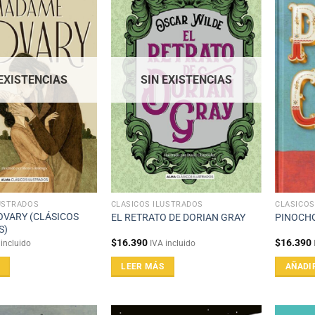
 EXISTENCIAS
SIN EXISTENCIAS
USTRADOS
CLÁSICOS ILUSTRADOS
CLÁSICOS
VARY (CLÁSICOS
EL RETRATO DE DORIAN GRAY
PINOCH
S)
$
16.390
$
16.390
 incluido
IVA incluido
LEER MÁS
AÑADI