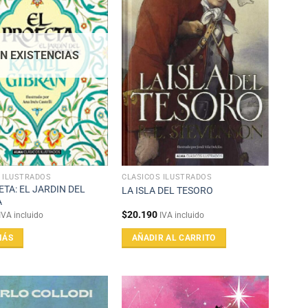
IN EXISTENCIAS
 ILUSTRADOS
CLÁSICOS ILUSTRADOS
ETA: EL JARDIN DEL
LA ISLA DEL TESORO
A
$
20.190
IVA incluido
IVA incluido
MÁS
AÑADIR AL CARRITO