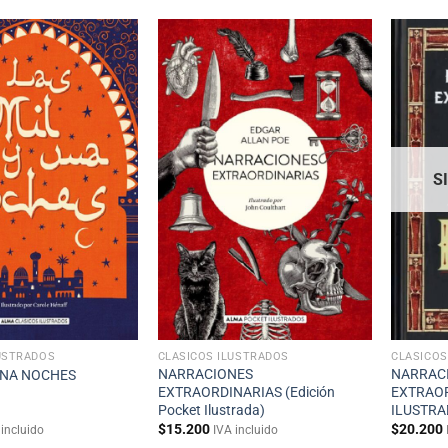
S
USTRADOS
CLÁSICOS ILUSTRADOS
CLÁSICOS
NARRACIONES
NARRAC
UNA NOCHES
EXTRAORDINARIAS (Edición
EXTRAOR
Pocket Ilustrada)
ILUSTRA
$
15.200
$
20.200
 incluido
IVA incluido