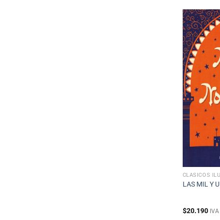
CLÁSICOS IL
LAS MIL Y 
$
20.190
IVA