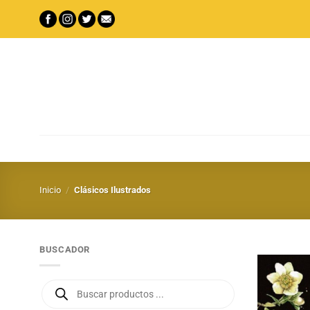
Saltar
al
contenido
Inicio
/
Clásicos Ilustrados
BUSCADOR
Búsqueda
de
productos