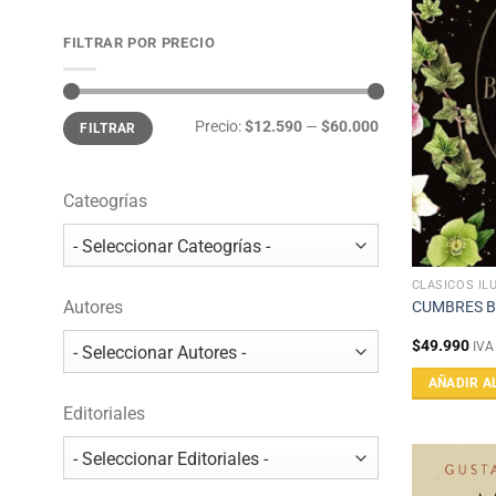
FILTRAR POR PRECIO
Precio
Precio
Precio:
$12.590
—
$60.000
FILTRAR
mínimo
máximo
Cateogrías
CLÁSICOS IL
Autores
CUMBRES 
$
49.990
IVA
AÑADIR A
Editoriales