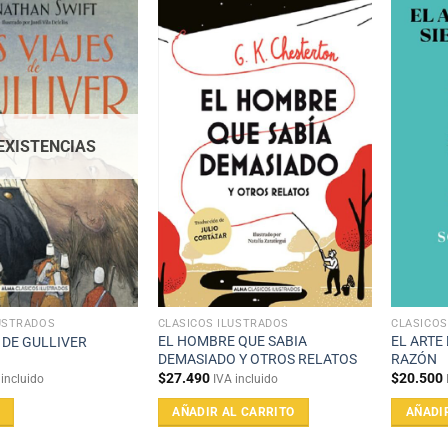
 EXISTENCIAS
USTRADOS
CLÁSICOS ILUSTRADOS
CLÁSICOS
EL HOMBRE QUE SABIA
EL ARTE
 DE GULLIVER
DEMASIADO Y OTROS RELATOS
RAZÓN
$
27.490
$
20.500
 incluido
IVA incluido
AÑADIR AL CARRITO
AÑADI