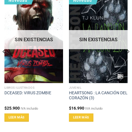
Novedad
Novedad
SIN EXISTENCIAS
SIN EXISTENCIAS
LIBROS ILUSTRADOS
JUVENIL
HEARTSONG : LA CANCIÓN DEL
DCEASED: VIRUS ZOMBIE
CORAZÓN (3)
$
25.900
$
16.990
IVA incluido
IVA incluido
LEER MÁS
LEER MÁS