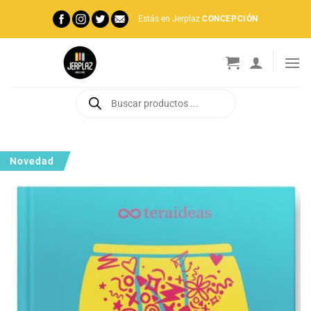
Saltar
Estás en Jerplaz
CONCEPCIÓN
al
contenido
Búsqueda
de
productos
Novedad