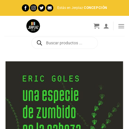
Saltar
Estás en Jerplaz
CONCEPCIÓN
al
contenido
Búsqueda
de
productos