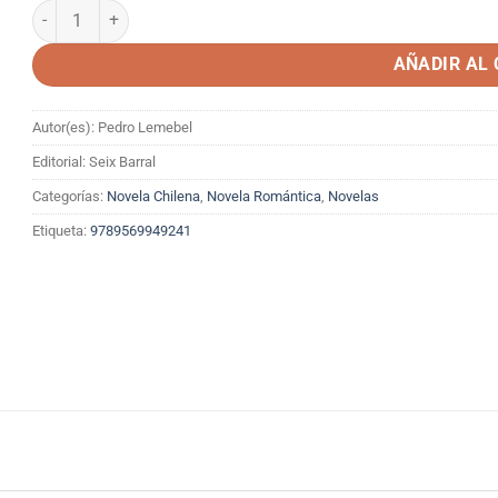
TENGO MIEDO TORERO cantidad
AÑADIR AL
Autor(es): Pedro Lemebel
Editorial: Seix Barral
Categorías:
Novela Chilena
,
Novela Romántica
,
Novelas
Etiqueta:
9789569949241