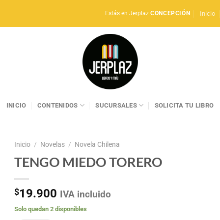
Inicio
Estás en Jerplaz
CONCEPCIÓN
INICIO
CONTENIDOS
SUCURSALES
SOLICITA TU LIBRO
Inicio
/
Novelas
/
Novela Chilena
TENGO MIEDO TORERO
$
19.900
IVA incluido
Solo quedan 2 disponibles