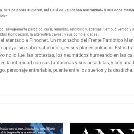
. Sus palabras sugieren, más allá de «su densa teatralidad» y sus ecos melancól
ible»
o, salvajemente paródico, cursi, relamido, retorcido y, además, tierno, divertido y 
idad homosexual, la alternativa travesti y sus complejidades».
del atentado a Pinochet. Un muchacho del Frente Patriótico Manu
apoya, sin saber-sabiéndolo, en sus planes políticos. Éstos frac
o no lo fue: las protestas, los neumáticos humeando en las calle
o en la intimidad con sus fantasmas y sus pesadillas, y con un
tigo, personaje entrañable, puente entre los sueños y la desdicha