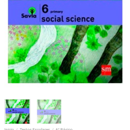
Inicio
/
Textos Escolares
/
6° Básico