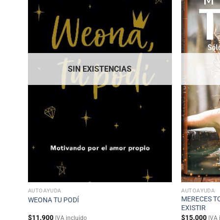
SIN EXISTENCIAS
AUTOAYUDA
AUTOAYUDA
EBIDA
MERECES T
WEONA TU PODÍ
EXISTIR
$
11.900
$
15.000
IVA incluido
IVA 