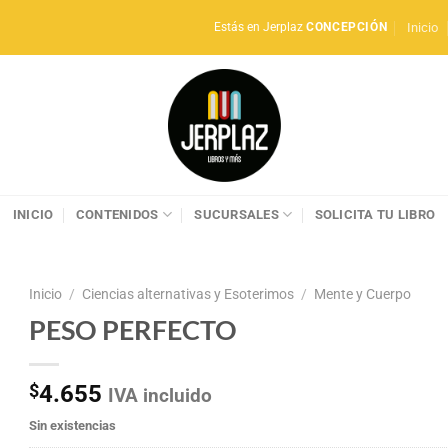
Inicio
Estás en Jerplaz
CONCEPCIÓN
INICIO
CONTENIDOS
SUCURSALES
SOLICITA TU LIBRO
Inicio
/
Ciencias alternativas y Esoterimos
/
Mente y Cuerpo
PESO PERFECTO
$
4.655
IVA incluido
Sin existencias