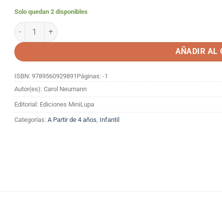
Solo quedan 2 disponibles
NOS HECHIZA CON SU TIZA cantidad
AÑADIR AL
ISBN: 9789560929891
Páginas: -1
Autor(es): Carol Neumann
Editorial: Ediciones MiniLupa
Categorías:
A Partir de 4 años
,
Infantil