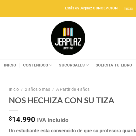
Inicio
Estás en Jerplaz
CONCEPCIÓN
INICIO
CONTENIDOS
SUCURSALES
SOLICITA TU LIBRO
Inicio
/
2 años o mas
/
A Partir de 4 años
NOS HECHIZA CON SU TIZA
$
14.990
IVA incluido
Un estudiante está convencido de que su profesora guard