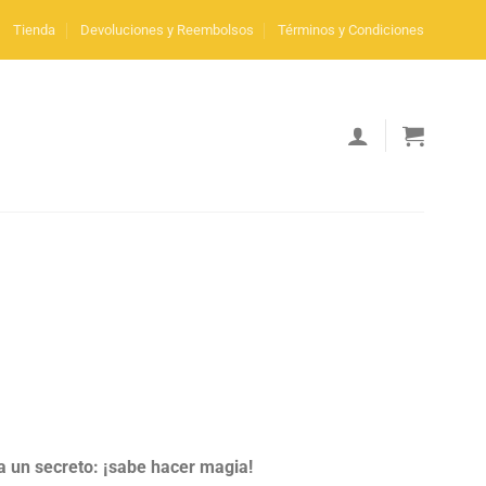
Tienda
Devoluciones y Reembolsos
Términos y Condiciones
a un secreto: ¡sabe hacer magia!