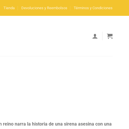
Tienda
Devoluciones y Reembolsos
Términos y Condiciones
n reino narra la historia de una sirena asesina con una