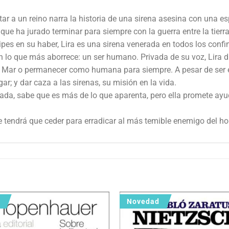
ar a un reino narra la historia de una sirena asesina con una esp
 que ha jurado terminar para siempre con la guerra entre la tierra
ipes en su haber, Lira es una sirena venerada en todos los confi
n lo que más aborrece: un ser humano. Privada de su voz, Lira di
del Mar o permanecer como humana para siempre. A pesar de ser e
ar; y dar caza a las sirenas, su misión en la vida.
a, sabe que es más de lo que aparenta, pero ella promete ayuda
e tendrá que ceder para erradicar al más temible enemigo del h
Novedad