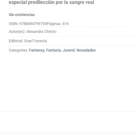
especial predilección por la sangre real
Sin existencias
ISBN: 9788494799754
Páginas: 416
Autor(es): Alexandra Christo
Editorial: GranTravesía
Categorías:
Fantansy
,
Fantasía
,
Juvenil
,
Novedades