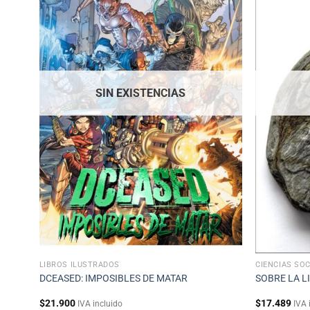
SIN EXISTENCIAS
LIBROS ILUSTRADOS
CIENCIAS SOC
Z
DCEASED: IMPOSIBLES DE MATAR
SOBRE LA L
$
21.900
$
17.489
IVA incluido
IVA 