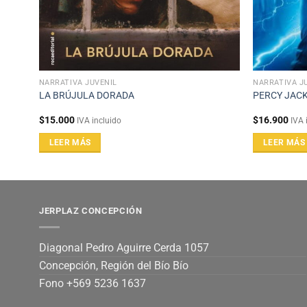
NARRATIVA JUVENIL
NARRATIVA J
)
LA BRÚJULA DORADA
PERCY JACK
$
15.000
$
16.900
IVA incluido
IVA 
LEER MÁS
LEER MÁS
JERPLAZ CONCEPCIÓN
Diagonal Pedro Aguirre Cerda 1057
Concepción, Región del Bío Bío
Fono +569 5236 1637