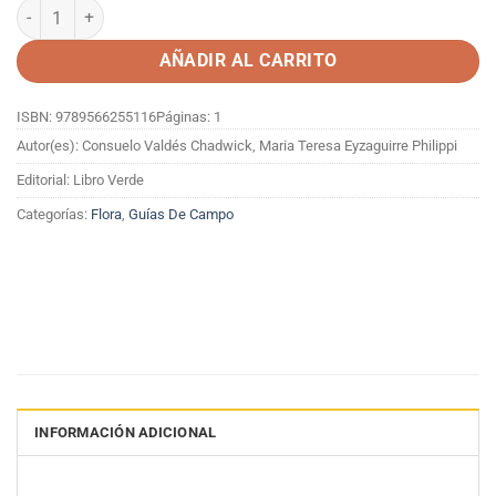
LOS COLORES DE LA PATAGONIA cantidad
AÑADIR AL CARRITO
ISBN: 9789566255116
Páginas: 1
Autor(es): Consuelo Valdés Chadwick, Maria Teresa Eyzaguirre Philippi
Editorial: Libro Verde
Categorías:
Flora
,
Guías De Campo
INFORMACIÓN ADICIONAL