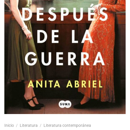
Inicio
/
Literatura
/
Literatura contemporánea