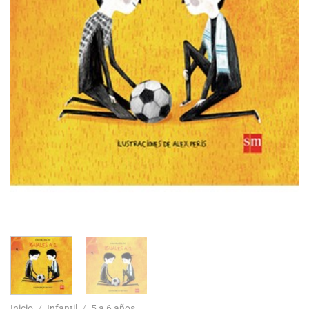
Inicio
/
Infantil
/
5 a 6 años