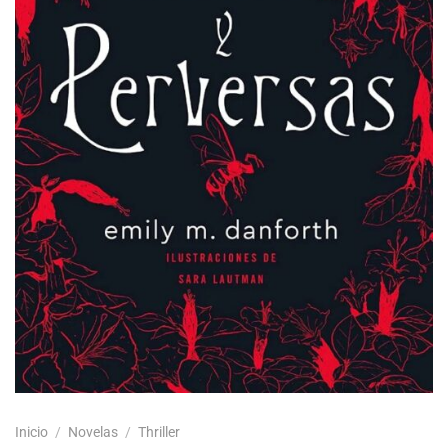
Inicio
/
Novelas
/
Thriller