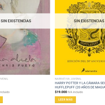
SIN EXISTENCIAS
SIN EXISTENCIAS
UVENIL
NARRATIVA JUVENIL
HARRY POTTER Y LA CÁMARA SE
HUFFLEPUFF (20 AÑOS DE MAGIA
$
19.000
incluido
IVA incluido
LEER MÁS