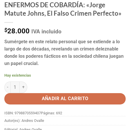
ENFERMOS DE COBARDÍA: «Jorge
Matute Johns, El Falso Crimen Perfecto»
$
28.000
IVA incluido
Sumérgete en este relato personal que se extiende a lo
largo de dos décadas, revelando un crimen deleznable
donde los poderes fácticos en la sociedad chilena juegan
un papel crucial.
Hay existencias
ENFERMOS DE COBARDÍA: "Jorge Matute Johns, El Falso Crimen Perf
AÑADIR AL CARRITO
ISBN: 9798870559407
Páginas: 692
Autor(es): Andres Ovalle
Editorial: Andres Ovalle