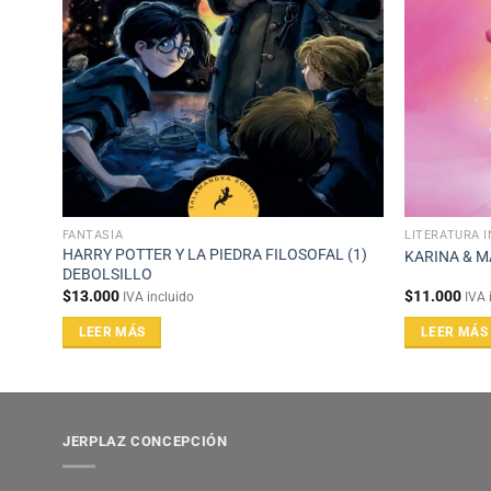
FANTASÍA
LITERATURA I
HARRY POTTER Y LA PIEDRA FILOSOFAL (1)
KARINA & M
DEBOLSILLO
$
13.000
$
11.000
IVA incluido
IVA 
LEER MÁS
LEER MÁS
JERPLAZ CONCEPCIÓN