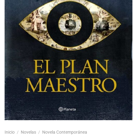
Inicio
/
Novelas
/
Novela Contemporánea