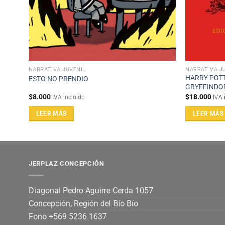
NARRATIVA JUVENIL
NARRATIVA J
HARRY POTT
ESTO NO PRENDIO
GRYFFINDOR
$
8.000
$
18.000
IVA incluido
IVA 
LEER MÁS
LEER MÁS
JERPLAZ CONCEPCIÓN
Diagonal Pedro Aguirre Cerda 1057
Concepción, Región del Bío Bío
Fono +569 5236 1637