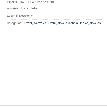
ISBN: 9788466363402
Páginas: 784
Autor(es): Frank Herbert
Editorial: DeBolsillo
Categorías:
Juvenil
,
Narrativa Juvenil
,
Novela Ciencia Ficción
,
Novelas