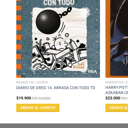
NARRATIVA JUVENIL
NARRATIVA J
 (1)
HARRY POTT
DIARIO DE GREG 14. ARRASA CON TODO TD
AZKABAN (3
$
19.900
$
23.000
IVA incluido
IVA 
AÑADIR AL CARRITO
AÑADIR A