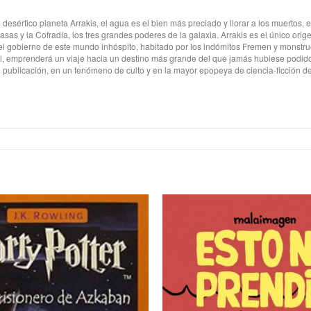
 desértico planeta Arrakis, el agua es el bien más preciado y llorar a los muertos
asas y la Cofradía, los tres grandes poderes de la galaxia. Arrakis es el único or
 el gobierno de este mundo inhóspito, habitado por los indómitos Fremen y monstr
ul, emprenderá un viaje hacia un destino más grande del que jamás hubiese podido 
 publicación, en un fenómeno de culto y en la mayor epopeya de ciencia-ficción de