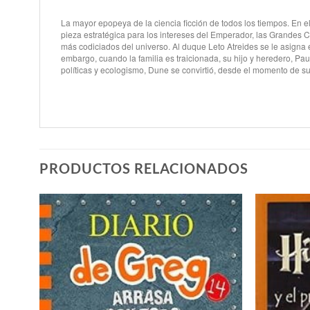
La mayor epopeya de la ciencia ficción de todos los tiempos. En el
pieza estratégica para los intereses del Emperador, las Grandes C
más codiciados del universo. Al duque Leto Atreides se le asigna
embargo, cuando la familia es traicionada, su hijo y heredero, Pa
políticas y ecologismo, Dune se convirtió, desde el momento de su
PRODUCTOS RELACIONADOS