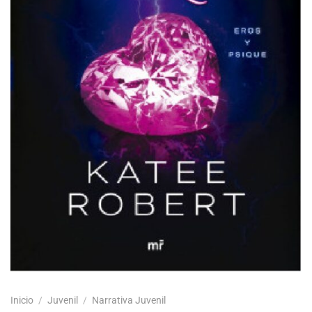
Inicio
/
Juvenil
/
Narrativa Juvenil