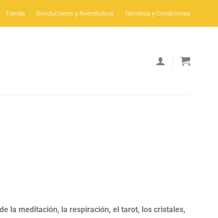
Tienda
Devoluciones y Reembolsos
Términos y Condiciones
la meditación, la respiración, el tarot, los cristales,