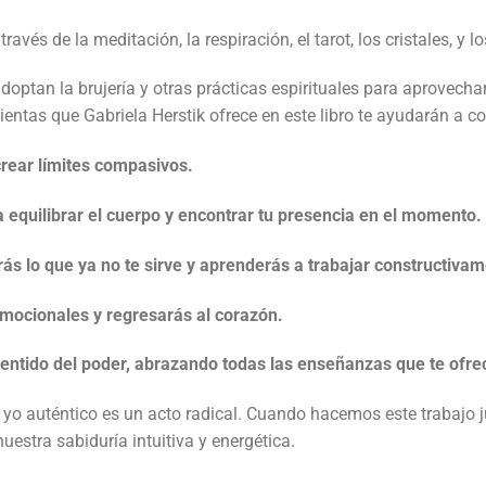
és de la meditación, la respiración, el tarot, los cristales, y los
ptan la brujería y otras prácticas espirituales para aprovechar s
ntas que Gabriela Herstik ofrece en este libro te ayudarán a cone
 crear límites compasivos.
a equilibrar el cuerpo y encontrar tu presencia en el momento.
s lo que ya no te sirve y aprenderás a trabajar constructivame
emocionales y regresarás al corazón.
o sentido del poder, abrazando todas las enseñanzas que te ofr
o auténtico es un acto radical. Cuando hacemos este trabajo ju
stra sabiduría intuitiva y energética.