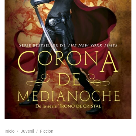
Inicio
/
Juvenil
/
Ficcion