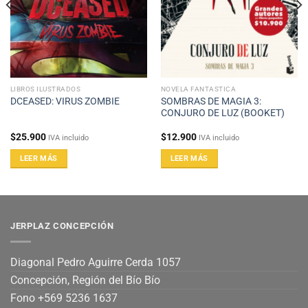
LIBROS ILUSTRADOS
NOVELA FANTASTICA
SOMBRAS DE MAGIA 3:
DCEASED: VIRUS ZOMBIE
CONJURO DE LUZ (BOOKET)
$
25.900
$
12.900
IVA incluido
IVA incluido
LEER MÁS
LEER MÁS
JERPLAZ CONCEPCIÓN
Diagonal Pedro Aguirre Cerda 1057
Concepción, Región del Bío Bío
Fono +569 5236 1637